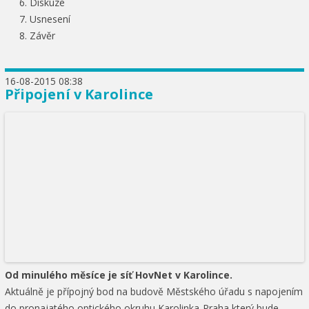
Diskuze
Usnesení
Závěr
16-08-2015 08:38
Připojení v Karolince
Od minulého měsíce je síť HovNet v Karolince.
Aktuálně je přípojný bod na budově Městského úřadu s napojením
do pronajatého optického okruhu Karolinka-Praha který bude