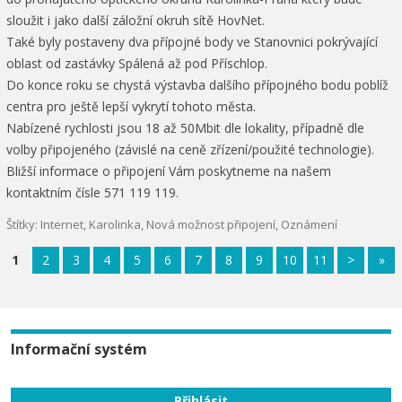
sloužit i jako další záložní okruh sítě HovNet.
Také byly postaveny dva přípojné body ve Stanovnici pokrývající
oblast od zastávky Spálená až pod Příschlop.
Do konce roku se chystá výstavba dalšího přípojného bodu poblíž
centra pro ještě lepší vykrytí tohoto města.
Nabízené rychlosti jsou 18 až 50Mbit dle lokality, případně dle
volby připojeného (závislé na ceně zřízení/použité technologie).
Bližší informace o připojení Vám poskytneme na našem
kontaktním čísle 571 119 119.
Štítky:
Internet
,
Karolinka
,
Nová možnost připojení
,
Oznámení
1
2
3
4
5
6
7
8
9
10
11
>
»
Informační systém