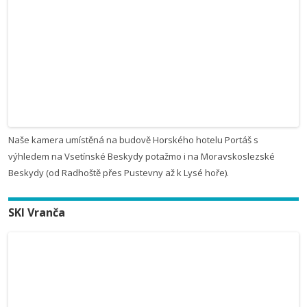
Naše kamera umístěná na budově Horského hotelu Portáš s
výhledem na Vsetínské Beskydy potažmo i na Moravskoslezské
Beskydy (od Radhoště přes Pustevny až k Lysé hoře).
SKI Vranča