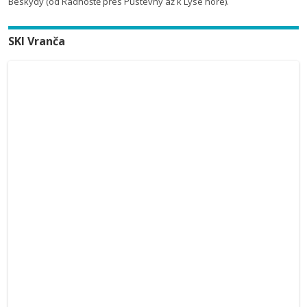
Beskydy (od Radhoště přes Pustevny až k Lysé hoře).
SKI Vranča