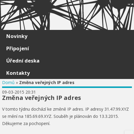
Skip to content
Novinky
Připojení
Úřední deska
Kontakty
Domů
»
Změna veřejných IP adres
09-03-2015 20:31
Změna veřejných IP adres
V tomto týdnu dochází ke změně IP adres. IP adresy 31.47.99.XYZ
se mění na 185.69.69.XYZ. Souběh je plánován do 13.3.2015.
Děkujeme za pochopení.