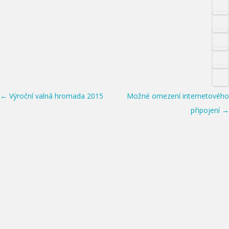
Post navigation
←
Výroční valná hromada 2015
Možné omezení internetového
připojení
→