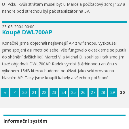
UTPčku, kvůli ztrátam musel být u Marcela počítačový zdroj 12V a
nahoře pod střechou byl pak stabilizátor na 5V.
23-05-2004 00:00
Koupě DWL700AP
Konečně jsme objednali nejlevnější AP z wifishopu, vyzkoušeli
jsme spojení asi metr od sebe, vše fungovalo ok tak sme se pustili
do shánění dalších lidí. Marcel V. a Michal D. souhlasili tak sme jim
také objednali DWL700AP Radek vyrobil štěrbinovou anténu s
výkonem 15dB kterou budeme používat jako sektorovou na
hlavním AP. Taky jsme koupili kabely a všechno potřebné.
«
<
20
21
22
23
24
25
26
27
28
29
30
Informační systém