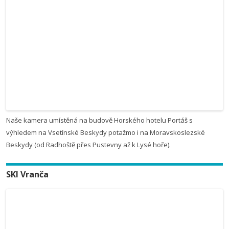
Naše kamera umístěná na budově Horského hotelu Portáš s
výhledem na Vsetínské Beskydy potažmo i na Moravskoslezské
Beskydy (od Radhoště přes Pustevny až k Lysé hoře).
SKI Vranča