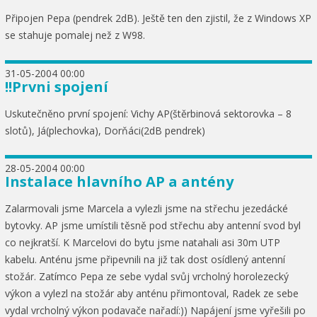
Připojen Pepa (pendrek 2dB). Ještě ten den zjistil, že z Windows XP
se stahuje pomalej než z W98.
31-05-2004 00:00
!!Prvni spojení
Uskutečněno první spojení: Vichy AP(štěrbinová sektorovka – 8
slotů), Já(plechovka), Dorňáci(2dB pendrek)
28-05-2004 00:00
Instalace hlavního AP a antény
Zalarmovali jsme Marcela a vylezli jsme na střechu jezedácké
bytovky. AP jsme umístili těsně pod střechu aby antenní svod byl
co nejkratší. K Marcelovi do bytu jsme natahali asi 30m UTP
kabelu. Anténu jsme připevnili na již tak dost osídlený antenní
stožár. Zatímco Pepa ze sebe vydal svůj vrcholný horolezecký
výkon a vylezl na stožár aby anténu přimontoval, Radek ze sebe
vydal vrcholný výkon podavače nařadí:)) Napájení jsme vyřešili po