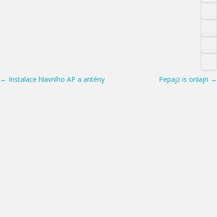
Post navigation
←
Instalace hlavního AP a antény
Pepajz is onlajn
→