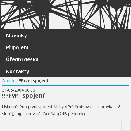
Skip to content
Novinky
Připojení
Úřední deska
Kontakty
Domů
»
!!Prvni spojení
31-05-2004 00:00
!!Prvni spojení
Uskutečněno první spojení: Vichy AP(štěrbinová sektorovka – 8
slotů), Já(plechovka), Dorňáci(2dB pendrek)