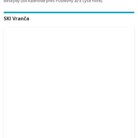
Beskydy (od Radhoště přes Pustevny až k Lysé hoře).
SKI Vranča