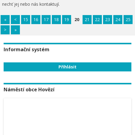
nechť jej nebo nás kontaktují.
«
<
15
16
17
18
19
20
21
22
23
24
25
>
»
Informační systém
Náměstí obce Hovězí