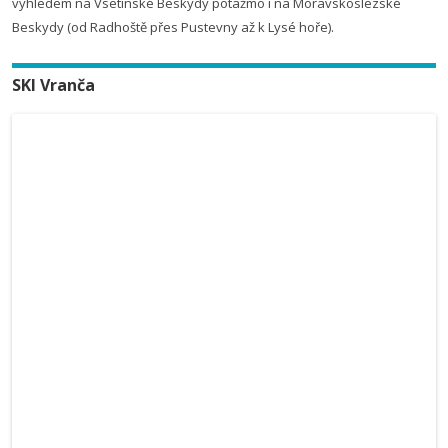
výhledem na Vsetínské Beskydy potažmo i na Moravskoslezské
Beskydy (od Radhoště přes Pustevny až k Lysé hoře).
SKI Vranča