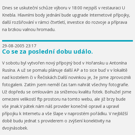
Dnes se uskuteční schůze výboru v 18:00 nejspíš v restauraci U
Knebla. Hlavními body jednání bude upgrade Internetové přípojky,
další rozšiřování v rámci čtvrtletí, investice do rozvoje a příprava
na brzkou valnou hromadu.
29-08-2005 23:17
Co se za poslední dobu událo.
V sobotu byl vytvořen nový přípojný bod v Hořansku u Antonína
Rusína. A už se pomalu plánuje další AP a to sice buď v v lokalitě
nad kostelem či v Řečiskách.Další novinkou je, že jsme zprovoznili
fotogalerii. Zatím jsem neměl čas tam nahrát všechny fotografie.
Už dopředu se omlouvám za sníženou kvalitu fotek. Bohužel jsme
omezeni velikostí ftp prostoru na tomto webu, ale již brzy bude
vše jinak.V pátek nám náš provider konečně opravil a upravil
přípojku k Internetu a vše šlape v naprostém pořádku. V nejbližší
době budu jednat s providerem o zvýšení konektivity na
dvojnásobek.