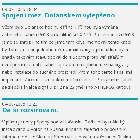
09-08-2005 18:34
Spojení mezi Dolanskem vylepšeno
Včera bylo Dolansko hodinu offline. Příčinou byla výměna
anténního kabelu RG58 za kvalitnější LX-195. Po demontáži RG58
jsme se zhrozili na tím co jsme tam kdysi montovali tento kabel
byl totiž za dobu jednoho roku zaoxidovaný a jeho útlum bych
snad v takovém stavu tipoval do 1,5db/m proto wifi síťařům
nedoporučuju tento kabel kupovat na nic jíhého než na pigtaily
nebo instalace do suchého prostředí. Krom toho tento kabel má
impedanci 75ohm takže pokud možno nebrat. Po výměně kabelu
se zlepšila kvalita signálu z 12 na 23 (měřeno ATHEROS kartou).
04-08-2005 13:23
Další rozšiřování.
V plánu je nový příponý bod v Hořansku. Zařízení by mělo být
instalováno u Antonína Rusína. Případní zájemci o připojení k
Internetu od HovNetu s přímou viditelností na střechu p. Rusína