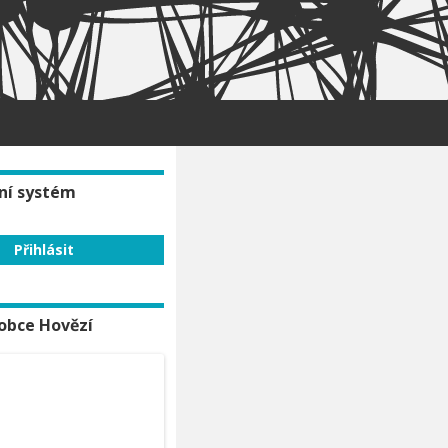
ní systém
obce Hovězí