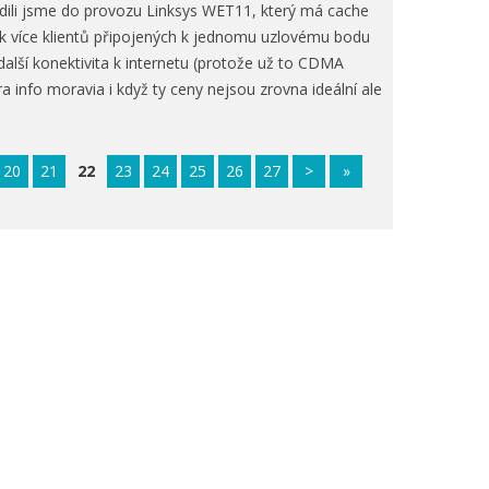
adili jsme do provozu Linksys WET11, který má cache
ak více klientů připojených k jednomu uzlovému bodu
 další konektivita k internetu (protože už to CDMA
a info moravia i když ty ceny nejsou zrovna ideální ale
20
21
22
23
24
25
26
27
>
»