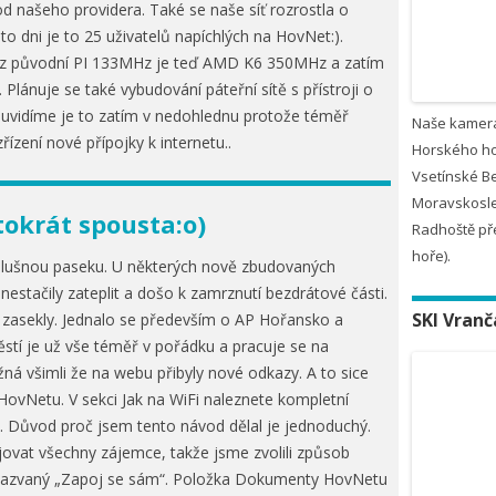
od našeho providera. Také se naše síť rozrostla o
to dni je to 25 uživatelů napíchlých na HovNet:).
, z původní PI 133MHz je teď AMD K6 350MHz a zatím
 Plánuje se také vybudování páteřní sítě s přístroji o
tě uvidíme je to zatím v nedohlednu protože téměř
Naše kamer
řízení nové přípojky k internetu..
Horského ho
Vsetínské B
Moravskosle
tokrát spousta:o)
Radhoště př
hoře).
slušnou paseku. U některých nově zbudovaných
nestačily zateplit a došo k zamrznutí bezdrátové části.
SKI Vranč
e zasekly. Jednalo se především o AP Hořansko a
stí je už vše téměř v pořádku a pracuje se na
žná všimli že na webu přibyly nové odkazy. A to sice
ovNetu. V sekci Jak na WiFi naleznete kompletní
t. Důvod proč jsem tento návod dělal je jednoduchý.
vat všechny zájemce, takže jsme zvolili způsob
u nazvaný „Zapoj se sám“. Položka Dokumenty HovNetu