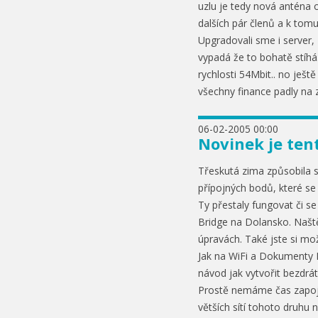
uzlu je tedy nová anténa 
dalších pár členů a k tomu
Upgradovali sme i server
vypadá že to bohatě stíhá.
rychlosti 54Mbit.. no ješ
všechny finance padly na z
06-02-2005 00:00
Novinek je ten
Třeskutá zima způsobila 
přípojných bodů, které se 
Ty přestaly fungovat či s
Bridge na Dolansko. Naště
úpravách. Také jste si mo
Jak na WiFi a Dokumenty H
návod jak vytvořit bezdrá
Prostě nemáme čas zapojo
větších sítí tohoto druh