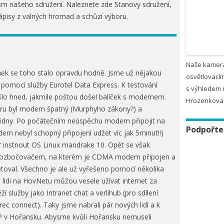
ům našeho sdružení. Naleznete zde Stanovy sdružení,
zápisy z valných hromad a schůzí výboru.
Naše kamer
nek se toho stalo opravdu hodně. Jsme už nějakou
osvětlovacím
u pomocí služby Eurotel Data Express. K testování
s výhledem 
lo hned, jakmile poštou došel balíček s modemem.
Hrozenkova
ru byl modem špatný (Murphyho zákony?) a
 týdny. Po počátečním neúspěchu modem připojit na
Podpořte
em nebyl schopný připojení udžet víc jak 5minut!!)
r instnout OS Linux mandrake 10. Opět se však
 rozbočovačem, na kterém je CDMA modem připojen a
setoval. Všechno je ale už vyřešeno pomocí několika
si lidi na HovNetu můžou vesele užívat internet za
í služby jako Intranet chat a verlihub (pro sdílení
ec connect). Taky jsme nabrali pár nových lidí a k
AP v Hořansku. Abysme kvůli Hořansku nemuseli