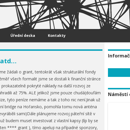
Úřední deska
Kontakty
Informač
 atd…
e žádali o grant, tentokrát však strukturální fondy
éměř všech formalit jsme se dostali k finanční stránce
t prokazatelně pokryté náklady na další rozvoj ze
uhradili až 75%. ALE jelikož jsme pouze chudá(doufám
Náměstí 
ze, tyto peníze nemáme a tak z toho nic není.Jinak už
ční bridge na Hořansko, pomohla tomu nová anténa
evyráběli sami)Dále plánujeme rozvoj páteřní sítě v
ž budem muset investovat z vlastní kapsy (líp by se
ten **** grant ), tímo apeluji na případné sponzory,