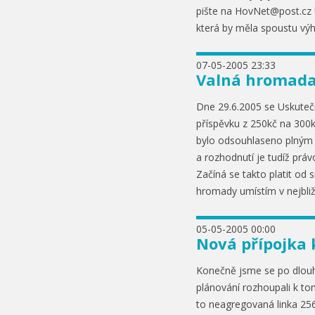
pište na HovNet@post.cz 
která by měla spoustu výh
07-05-2005 23:33
Valná hromad
Dne 29.6.2005 se Uskuteč
příspěvku z 250kč na 300k
bylo odsouhlaseno plným 
a rozhodnutí je tudíž práv
Začíná se takto platit od 
hromady umístím v nejbliž
05-05-2005 00:00
Nová přípojka 
Konečně jsme se po dlo
plánování rozhoupali k tom
to neagregovaná linka 256