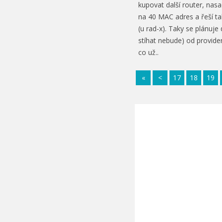
kupovat další router, nas
na 40 MAC adres a řeší t
(u rad-x). Taky se plánuje
stíhat nebude) od provider
co už..
«
<
17
18
19