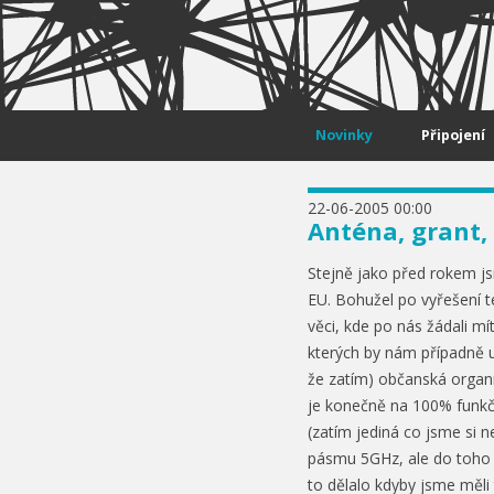
Skip to content
Novinky
Připojení
22-06-2005 00:00
Anténa, grant,
Stejně jako před rokem jsm
EU. Bohužel po vyřešení t
věci, kde po nás žádali mí
kterých by nám případně 
že zatím) občanská organi
je konečně na 100% funk
(zatím jediná co jsme si n
pásmu 5GHz, ale do toho u
to dělalo kdyby jsme měli 