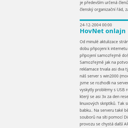
je především určená člen
členský organizační řád, 
24-12-2004 00:00
HovNet onlajn
Od minulé aktulizace strá
dobu připojeni k internet
připojení samozřejmě doš
Samozřejmě jak na potvo
reklamace trvala asi dva
náš server s win2000 (mod
jsme se rozhodli na serve
vyskytly problémy s USB
který se asi 3x za den re
linuxových skriptíků. Tak 
babku.. Na serveru také běž
souborů na síti pomocí Dir
provozu se chystá další 