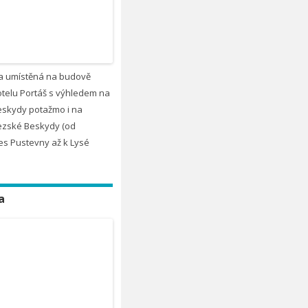
a umístěná na budově
telu Portáš s výhledem na
eskydy potažmo i na
zské Beskydy (od
es Pustevny až k Lysé
a