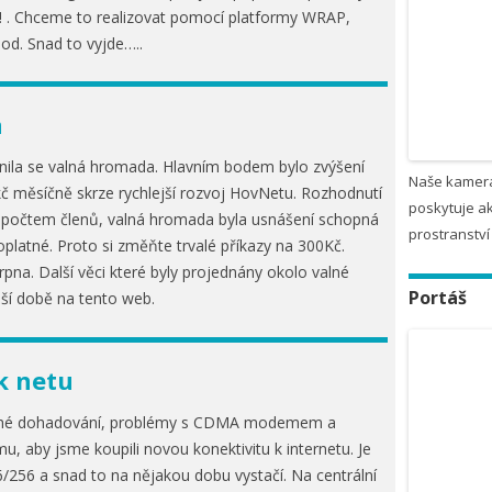
! . Chceme to realizovat pomocí platformy WRAP,
od. Snad to vyjde…..
a
nila se valná hromada. Hlavním bodem bylo zvýšení
Naše kamera
č měsíčně skrze rychlejší rozvoj HovNetu. Rozhodnutí
poskytuje ak
počtem členů, valná hromada byla usnášení schopná
prostranství
oplatné. Proto si změňte trvalé příkazy na 300Kč.
srpna. Další věci které byly projednány okolo valné
Portáš
ší době na tento web.
k netu
uhé dohadování, problémy s CDMA modemem a
u, aby jsme koupili novou konektivitu k internetu. Je
/256 a snad to na nějakou dobu vystačí. Na centrální