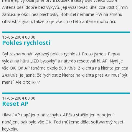
nehřeje). Vyrobili jsme první kousek a testy byly vcelku dobré.
Anténa běží dobře bez výkyvů. Její vyzařovací úhel cca 30st tj. míň
zahlušuje okolí než plechovky. Bohužel nemáme HW na změnu
citlivosti signálu, takže to je vše co o této antéňe mohu říci.
15-06-2004 00:00
Pokles rychlosti
Byl zaznamenán výrazný pokles rychlosti. Proto jsme s Pepou
vylezli na hůru „JZD bytovky“ a natvrdo resetovali hl. AP. Nyní je
vše OK. Od AP taháme okolo 500 Kb/s. Z klienta na klienta jen cca
240Kb/s. Je jasné, že rychlost z klienta na klienta přes AP musí být
menší. Ale o tolik???
11-06-2004 00:00
Reset AP
Hlavní AP napájeno od vichyho. APčku stačilo jen odpojení
napájení, pak bylo vše OK. Teď můžeme dělat softwarový reset
kdykoliv.