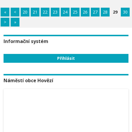
«
<
20
21
22
23
24
25
26
27
28
29
30
>
»
Informační systém
Náměstí obce Hovězí