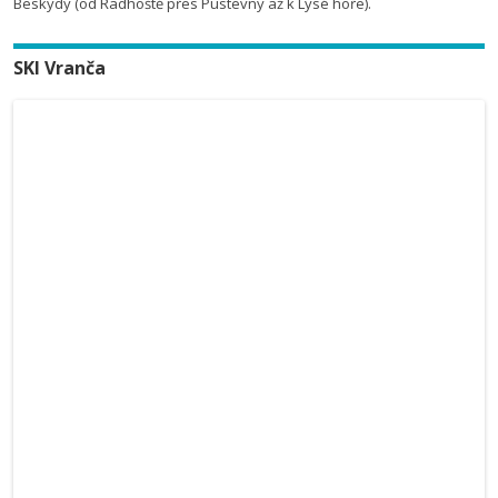
Beskydy (od Radhoště přes Pustevny až k Lysé hoře).
SKI Vranča