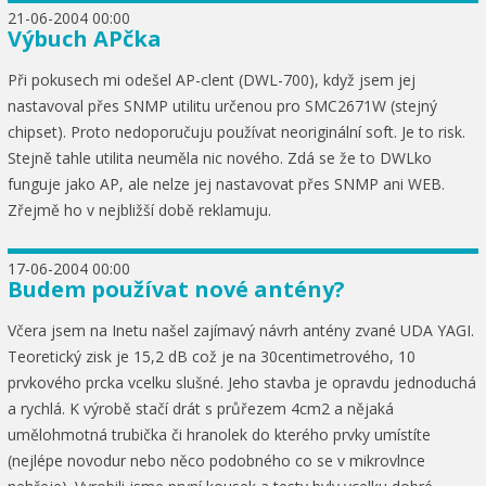
21-06-2004 00:00
Výbuch APčka
Při pokusech mi odešel AP-clent (DWL-700), když jsem jej
nastavoval přes SNMP utilitu určenou pro SMC2671W (stejný
chipset). Proto nedoporučuju používat neoriginální soft. Je to risk.
Stejně tahle utilita neuměla nic nového. Zdá se že to DWLko
funguje jako AP, ale nelze jej nastavovat přes SNMP ani WEB.
Zřejmě ho v nejbližší době reklamuju.
17-06-2004 00:00
Budem používat nové antény?
Včera jsem na Inetu našel zajímavý návrh antény zvané UDA YAGI.
Teoretický zisk je 15,2 dB což je na 30centimetrového, 10
prvkového prcka vcelku slušné. Jeho stavba je opravdu jednoduchá
a rychlá. K výrobě stačí drát s průřezem 4cm2 a nějaká
umělohmotná trubička či hranolek do kterého prvky umístíte
(nejlépe novodur nebo něco podobného co se v mikrovlnce