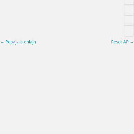
Post navigation
←
Pepajz is onlajn
Reset AP
→