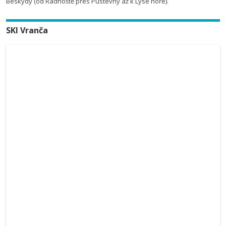
Beskydy (od Radhoště přes Pustevny až k Lysé hoře).
SKI Vranča