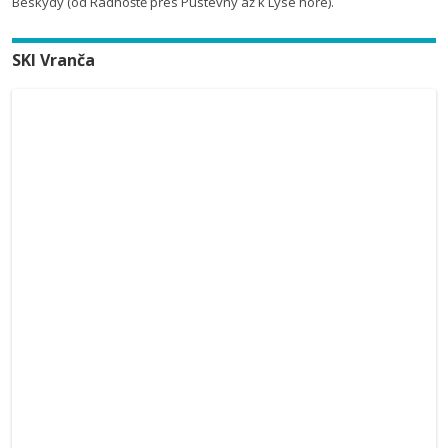
Beskydy (od Radhoště přes Pustevny až k Lysé hoře).
SKI Vranča