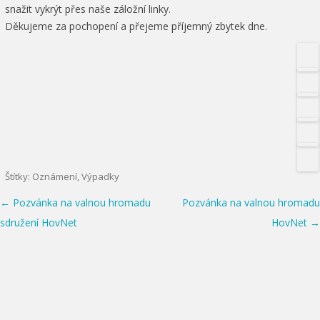
snažit vykrýt přes naše záložní linky.
Děkujeme za pochopení a přejeme příjemný zbytek dne.
Štítky:
Oznámení
,
Výpadky
Post navigation
←
Pozvánka na valnou hromadu
Pozvánka na valnou hromadu
sdružení HovNet
HovNet
→