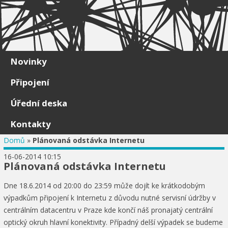
Skip to content
Novinky
Připojení
Úřední deska
Kontakty
Domů
»
Plánovaná odstávka Internetu
16-06-2014 10:15
Plánovaná odstávka Internetu
Dne 18.6.2014 od 20:00 do 23:59 může dojít ke krátkodobým
výpadkům připojení k Internetu z důvodu nutné servisní údržby v
centrálním datacentru v Praze kde končí náš pronajatý centrální
optický okruh hlavní konektivity. Případný delší výpadek se budeme