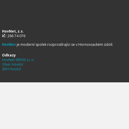
HovNet, z.s.
IČ:
266 74 076
HovNet
je moderní spolek rozprostírajíci se v Hornovsackém údolí.
Odkazy
HovNet-SERVIS s.r.o.
Obec Hovězí
SDH Hovězí