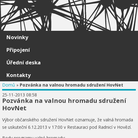
Skip to content
Novinky
Připojení
Úřední deska
Kontakty
Domů
»
Pozvánka na valnou hromadu sdružení HovNet
25-11-2013 08:58
Pozvánka na valnou hromadu sdružení
HovNet
Výbor občanského sdružení HovNet oznamuje, že valná hromada
se uskuteční 6.12.2013 v 17:00 v Restauraci pod Radnicí v Hovězí.
Body programu valné hromady: