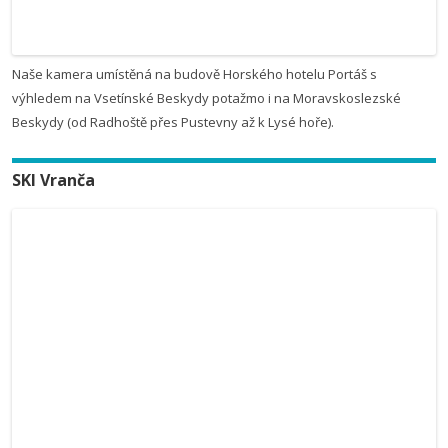
Naše kamera umístěná na budově Horského hotelu Portáš s
výhledem na Vsetínské Beskydy potažmo i na Moravskoslezské
Beskydy (od Radhoště přes Pustevny až k Lysé hoře).
SKI Vranča