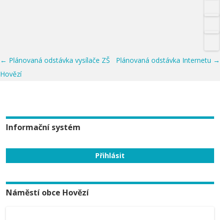
Post navigation
←
Plánovaná odstávka vysílače ZŠ
Plánovaná odstávka Internetu
→
Hovězí
Informační systém
Náměstí obce Hovězí