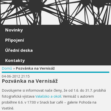
Skip to content
Novinky
Připojení
Úřední deska
Kontakty
Domů
»
Pozvánka na Vernisáž
04-06-2012 21:15
Pozvánka na Vernisáž
Dovolujeme si informovat naše členy, že od 1.6. do 31.7. probíhá
fotografická výstava
Valašsko a okolí
. Vernisáž s autorem
proběhne 6.6. v 17:00 v Snack bar café – galerie Pohoda na
Vsetíně.