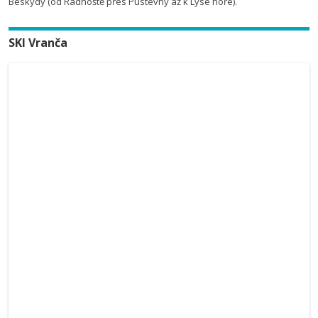
Beskydy (od Radhoště přes Pustevny až k Lysé hoře).
SKI Vranča