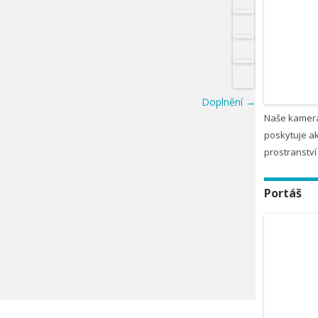
Doplnění
→
Naše kamera
poskytuje ak
prostranství
Portáš