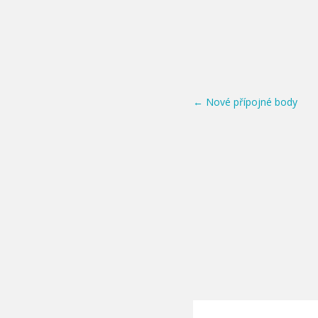
Post navigation
←
Nové přípojné body