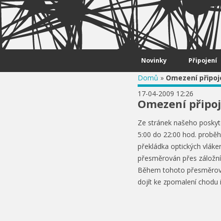
Skip to content
Novinky
Připojení
Domů
»
Omezení připoj
17-04-2009 12:26
Omezení připoj
Ze stránek našeho poskyt
5:00 do 22:00 hod. probě
překládka optických vlák
přesměrován přes záložní
Během tohoto přesměrová
dojít ke zpomalení chodu