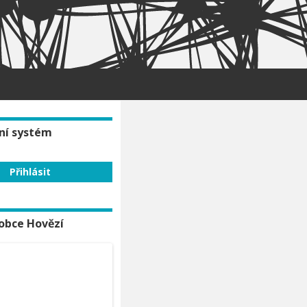
ní systém
obce Hovězí