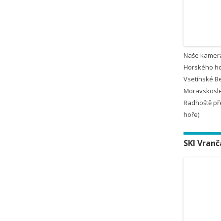
Naše kamer
Horského ho
Vsetínské B
Moravskosle
Radhoště př
hoře).
SKI Vranč