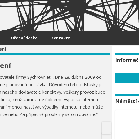
Úřední deska
Kontakty
ení
Informač
ení
ovatele firmy SychrovNet: „Dne 28. dubna 2009 od
hne plánovaná odstávka. Důvodem této odstávky je
en našeho dodavatele konektivy. Veškerý provoz bude
 linku, čímž zamezíme úplnému výpadku internetu.
Náměstí 
ní mohou nastávat výpadky internetu, nebo může
 internetu. Za případné problémy se omlouváme.“