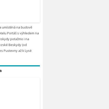
a umístěná na budově
telu Portáš s výhledem na
eskydy potažmo i na
zské Beskydy (od
es Pustevny až k Lysé
a