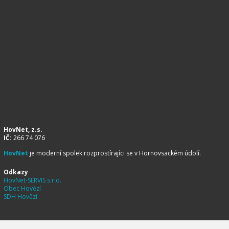
HovNet, z.s.
IČ:
266 74 076
HovNet
je moderní spolek rozprostírajíci se v Hornovsackém údolí.
Odkazy
HovNet-SERVIS s.r.o.
Obec Hovězí
SDH Hovězí