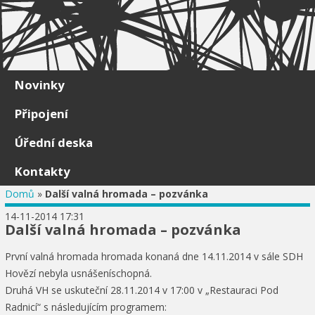
Skip to content
Novinky
Připojení
Úřední deska
Kontakty
Domů
»
Další valná hromada – pozvánka
14-11-2014 17:31
Další valná hromada – pozvánka
První valná hromada hromada konaná dne 14.11.2014 v sále SDH
Hovězí nebyla usnášeníschopná.
Druhá VH se uskuteční 28.11.2014 v 17:00 v „Restauraci Pod
Radnicí“ s následujícím programem: