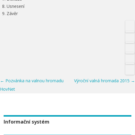
8. Usnesení
9. Závěr
Post navigation
←
Pozvánka na valnou hromadu
Výroční valná hromada 2015
→
HovNet
Informační systém