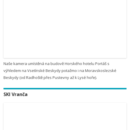
Naše kamera umístěná na budově Horského hotelu Portáš s
výhledem na Vsetínské Beskydy potažmo i na Moravskoslezské
Beskydy (od Radhoště přes Pustevny až k Lysé hoře).
SKI Vranča