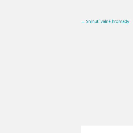
Post navigation
←
Shrnutí valné hromady