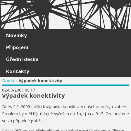
Skip to content
Novinky
Připojení
Úřední deska
Kontakty
Domů
»
Výpadek konektivity
02-09-2009 08:17
Výpadek konektivity
Dnes 2.9. 2009 došlo k výpadku konektivity našeho poskytovatele.
Problém by měl být údajně vyřešen do 1h, tj. cca 9:15. Omlouváme
se za případné potíže.
Edit.1: Příčinou je překoplý optický kabel mezi Vsetínem a Zlínem.