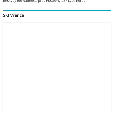
Beskydy (od Radhoště přes Pustevny až k Lysé hoře).
SKI Vranča