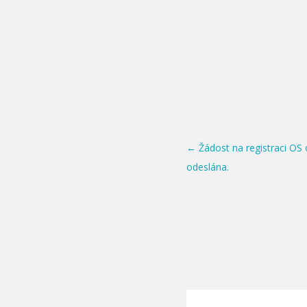
Post navigation
←
Žádost na registraci OS 
odeslána.