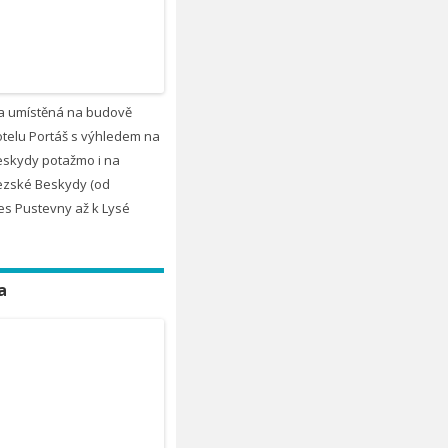
a umístěná na budově
telu Portáš s výhledem na
eskydy potažmo i na
zské Beskydy (od
es Pustevny až k Lysé
a