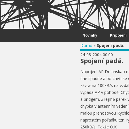
Skip to content
Novinky
Připojení
Domů
»
Spojení padá.
24-08-2004 00:00
Spojení padá.
Napojení AP Dolanskao na 
dne spadne a po chvíli se
závratná 100kB/s na vzdá
vypadá AP v pohodě. Chyb
a bridgem. Zřejmě párek v
chybka v anténním vedení.
malou přenosovou Rychlos
naprostém pořádku tzn. ryc
250kB/s. Takže O.K.