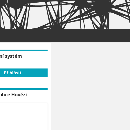
ní systém
obce Hovězí