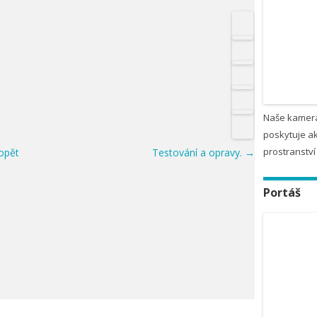
Naše kamera
poskytuje ak
prostranství
opět
Testování a opravy.
→
Portáš