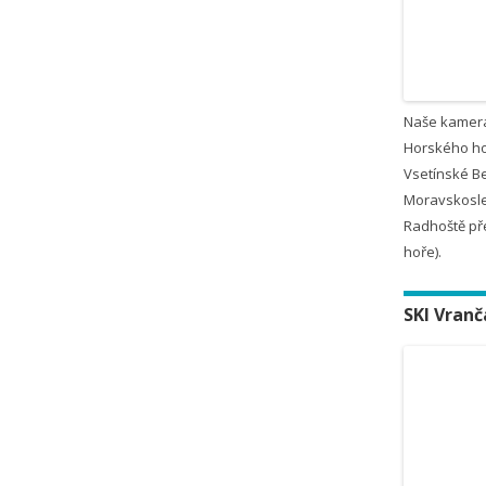
Naše kamer
Horského ho
Vsetínské B
Moravskosle
Radhoště př
hoře).
SKI Vranč