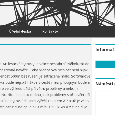
Úřední deska
Kontakty
Informač
AP lesácké bytovky je velice nestabilní. Několikrát do
 opětovně naváže. Taky přenosová rychlost není nijak
lenost 500m bez rušení je zatraceně málo. Softwarově
ka bude nejspíš někde v cestě mezi přípojným bodem
Náměstí 
rb ve výhledu dělá při větru problémy a nebo je
 No zítra se na to mrknu.Jinak problémy s předvčerejší
tí na bytovkách sem vyřešil resetem AP a už je vše v
hlost z cl na ap je plus mínus 500kB/s a z cl na cl je