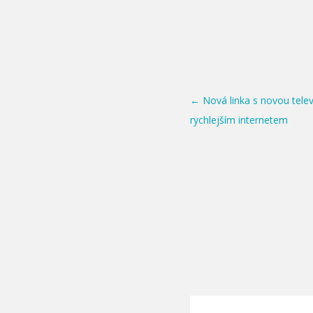
Post navigation
←
Nová linka s novou telev
rychlejším internetem