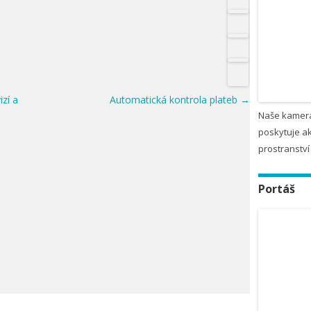
izí a
Automatická kontrola plateb
→
Naše kamera
poskytuje ak
prostranství
Portáš