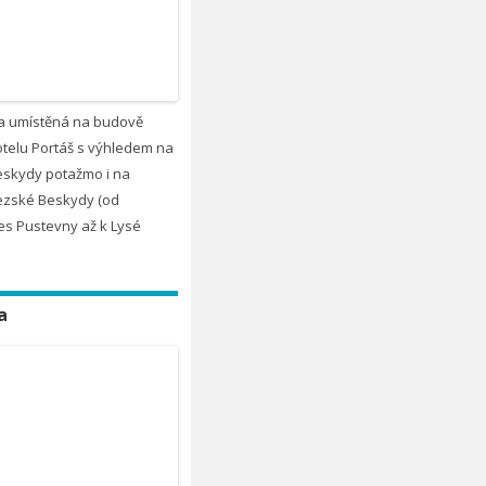
a umístěná na budově
telu Portáš s výhledem na
eskydy potažmo i na
zské Beskydy (od
es Pustevny až k Lysé
a