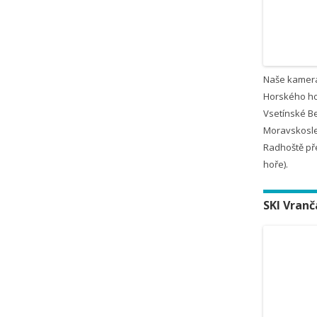
Naše kamer
Horského ho
Vsetínské B
Moravskosle
Radhoště př
hoře).
SKI Vranč