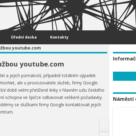
Úřední deska
Kontakty
užbou youtube.com
Informač
lužbou youtube.com
eí a jejich pomalostí, případně totálním výpadek
 HovNet, ale u provozovatele služeb, firmy Google.
ní době velmi přetížené linky v hlavním uzlu českého
 není schopna ve špičce odbavovat veškeré požadavky.
Náměstí 
oblémy se službami firmy Google kontaktovali jejich
entrum.