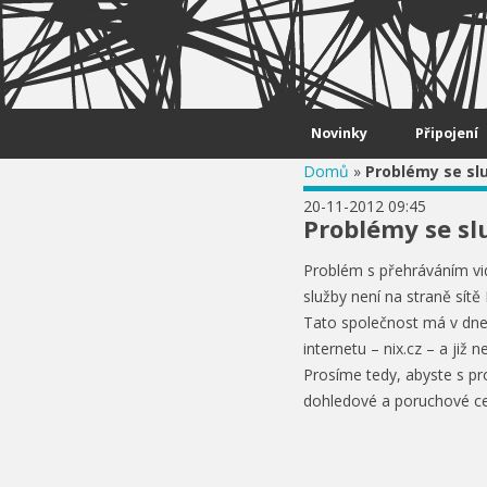
Skip to content
Novinky
Připojení
Domů
»
Problémy se sl
20-11-2012 09:45
Problémy se s
Problém s přehráváním vid
služby není na straně sítě
Tato společnost má v dneš
internetu – nix.cz – a již
Prosíme tedy, abyste s pr
dohledové a poruchové c