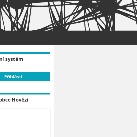
ní systém
obce Hovězí