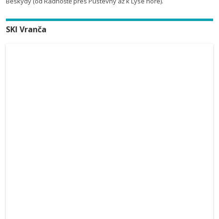
Beskydy (od Radhoště přes Pustevny až k Lysé hoře).
SKI Vranča