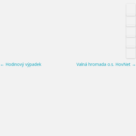
Post navigation
←
Hodinový výpadek
Valná hromada o.s. HovNet
→