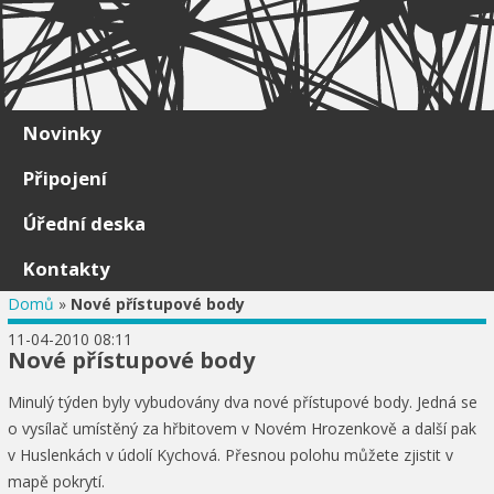
Skip to content
Novinky
Připojení
Úřední deska
Kontakty
Domů
»
Nové přístupové body
11-04-2010 08:11
Nové přístupové body
Minulý týden byly vybudovány dva nové přístupové body. Jedná se
o vysílač umístěný za hřbitovem v Novém Hrozenkově a další pak
v Huslenkách v údolí Kychová. Přesnou polohu můžete zjistit v
mapě pokrytí.