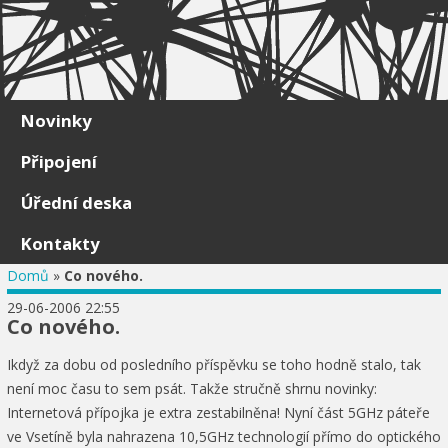
Skip to content
Novinky
Připojení
Úřední deska
Kontakty
Domů
»
Co nového.
29-06-2006 22:55
Co nového.
Ikdyž za dobu od posledního příspěvku se toho hodně stalo, tak
není moc času to sem psát. Takže stručně shrnu novinky:
Internetová přípojka je extra zestabilněna! Nyní část 5GHz páteře
ve Vsetíně byla nahrazena 10,5GHz technologií přímo do optického