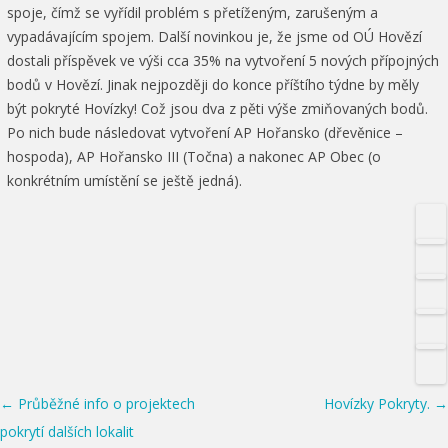
spoje, čímž se vyřídil problém s přetíženým, zarušeným a
vypadávajícím spojem. Další novinkou je, že jsme od OÚ Hovězí
dostali příspěvek ve výši cca 35% na vytvoření 5 nových přípojných
bodů v Hovězí. Jinak nejpozději do konce příštího týdne by měly
být pokryté Hovízky! Což jsou dva z pěti výše zmiňovaných bodů.
Po nich bude následovat vytvoření AP Hořansko (dřevěnice –
hospoda), AP Hořansko III (Točna) a nakonec AP Obec (o
konkrétním umístění se ještě jedná).
Post navigation
←
Průběžné info o projektech
Hovízky Pokryty.
→
pokrytí dalších lokalit