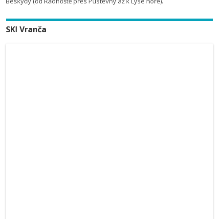
Beskydy (od Radhoště přes Pustevny až k Lysé hoře).
SKI Vranča