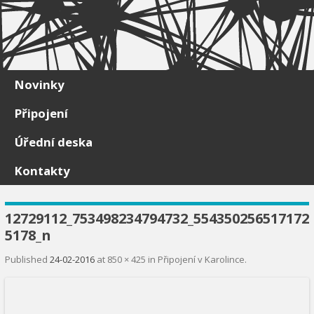
Skip to content
Novinky
Připojení
Úřední deska
Kontakty
12729112_753498234794732_554350256517172
5178_n
Published
24-02-2016
at
850 × 425
in
Připojení v Karolince
.